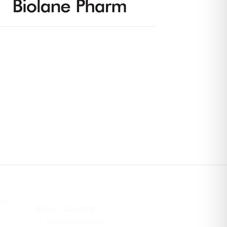
DEN
P.P.H. „DALPEX”
ul. Sołtysowicka 62A